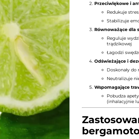
Przeciwlękowe i an
Redukuje stres
Stabilizuje emo
Równoważące dla s
Reguluje wydzi
trądzikowej
Łagodzi swędze
Odświeżające i dez
Doskonały do 
Neutralizuje n
Wspomagające traw
Pobudza apetyt
(inhalacyjnie 
Zastosowan
bergamot