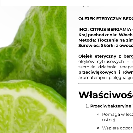
Wysyłka:
5 dni
OLEJEK ETERYCZNY BE
INCI: CITRUS BERGAMIA 
Kraj pochodzenia: Włoch
Metoda: Tłoczenie na zi
Surowiec: Skórki z owoc
Olejek eteryczny z ber
olejków cytrusowych 
szerokie działanie tera
przeciwlękowych i rów
aromaterapii i pielęgnacji 
Właściwośc
Przeciwbakteryjne 
Pomaga w lecze
ustnej
Wspiera odpor