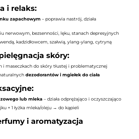
 i relaks:
minku zapachowym
– poprawia nastrój, działa
u nerwowym, bezsenności, lęku, stanach depresyjnych
lawendą, kadzidłowcem, szałwią, ylang-ylang, cytryną
pielęgnacja skóry:
 i maseczkach do skóry tłustej i problematycznej
naturalnych
dezodorantów i mgiełek do ciała
ksacyjne:
azowego lub mleka
– działa odprężająco i oczyszczająco
ejku + 1 łyżka mleka/oleju → do kąpieli
erfumy i aromatyzacja