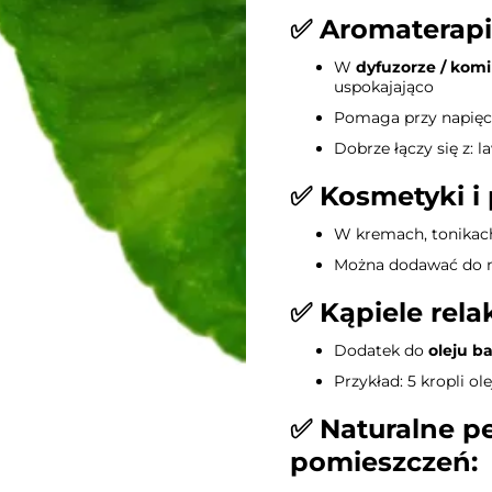
✅
Aromaterapia
W
dyfuzorze / ko
uspokajająco
Pomaga przy napięci
Dobrze łączy się z: 
✅
Kosmetyki i 
W kremach, tonikach
Można dodawać do 
✅
Kąpiele rela
Dodatek do
oleju b
Przykład: 5 kropli ol
✅
Naturalne p
pomieszczeń: