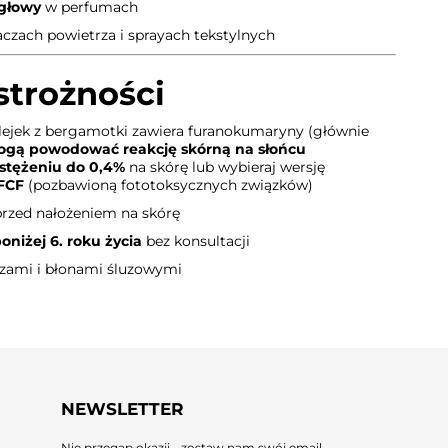
głowy
w perfumach
zach powietrza i sprayach tekstylnych
strożności
ejek z bergamotki zawiera furanokumaryny (głównie
gą powodować reakcję skórną na słońcu
stężeniu do 0,4%
na skórę lub wybieraj wersję
 FCF
(pozbawioną fototoksycznych związków)
przed nałożeniem na skórę
poniżej 6. roku życia
bez konsultacji
czami i błonami śluzowymi
NEWSLETTER
Nie przegap okazji - zostaw nam swój email.