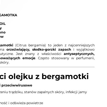
RGAMOTKA
OIL
y
mno
ów
gamotki
(Citrus bergamia) to jeden z najcenniejszych
– ma
orzeźwiający, słodko-gorzki zapach
i wyjątkowo
peutyczne. Jest znany z właściwości
antyseptycznych,
noważących emocje
. Często stosowany w perfumerii,
skóry.
i olejku z bergamotki
i przeciwwirusowe
niu trądziku, stanów zapalnych skóry, infekcji jamy
ność i odświeża powietrze