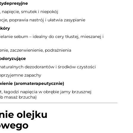
tydepresyjne
, napięcie, smutek i niepokój
cje, poprawia nastrój i ułatwia zasypianie
kóry
elanie sebum – idealny do cery tłustej, mieszanej i
nie, zaczerwienienie, podrażnienia
odoryzujące
naturalnych dezodorantów i środków czystości
ieprzyjemne zapachy
ienie (aromaterapeutycznie)
, łagodzi napięcia w obrębie jamy brzusznej
lub masaż brzucha)
ie olejku
owego