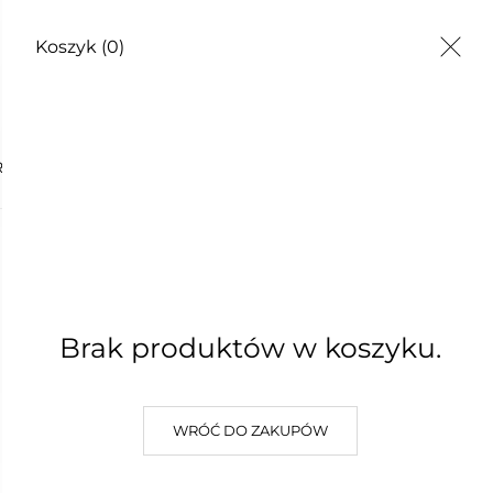
Koszyk
(0)
TY
RYCZNY BERGAMOTKA 10 ML
OLEJEK 
BERGAM
Brak produktów w koszyku.
35,00 zł
Najniższa cena z 30 dni: 35,00 z
WRÓĆ DO ZAKUPÓW
W KOSZYKU :)
DODAJ D