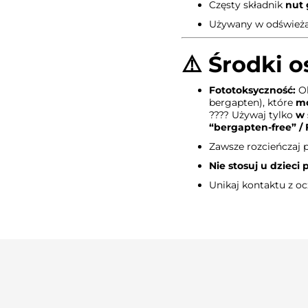
Częsty składnik
nut 
Używany w odświeżac
⚠️
Środki o
Fototoksyczność:
Ol
bergapten), które
mo
???? Używaj tylko
w 
“bergapten-free” /
Zawsze rozcieńczaj 
Nie stosuj u dzieci 
Unikaj kontaktu z o