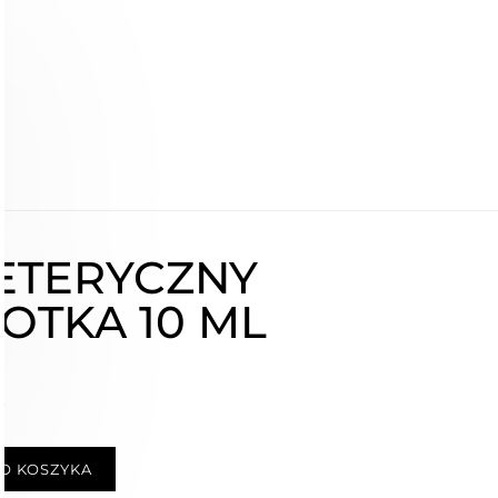
ETERYCZNY
OTKA 10 ML
ł
O KOSZYKA