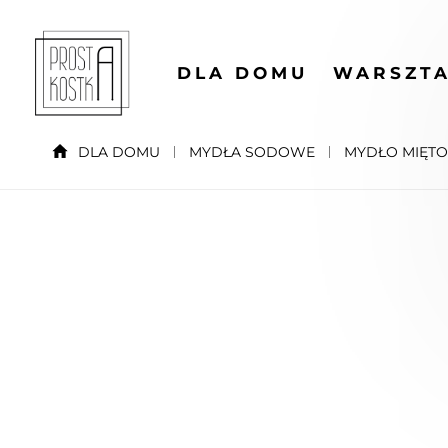
DLA DOMU
WARSZTA
DLA DOMU
MYDŁA SODOWE
MYDŁO MIĘT