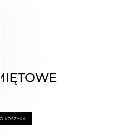
MIĘTOWE
ł
O KOSZYKA