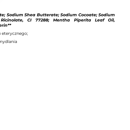
ate; Sodium Shea Butterate; Sodium Cocoate; Sodium
icinolate, CI 77288; Mentha Piperita Leaf Oil,
erin**
ku eterycznego;
zmydlania