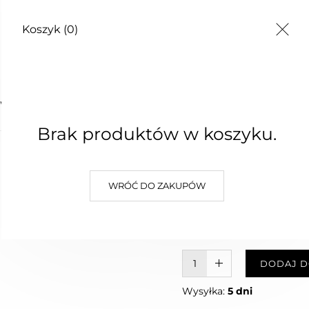
Koszyk
(0)
TY
OWE
Brak produktów w koszyku.
MYDŁO 
WRÓĆ DO ZAKUPÓW
25,00 zł
Najniższa cena z 30 dni: 25,00 z
W KOSZYKU :)
DODAJ D
Wysyłka:
5 dni