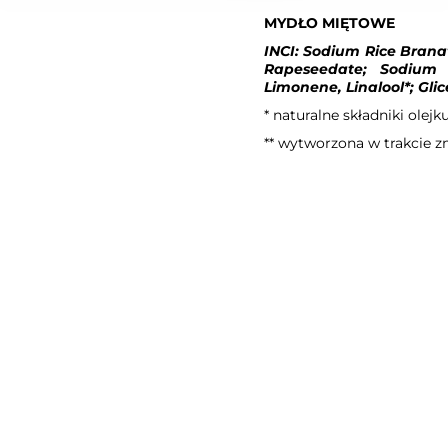
MYDŁO MIĘTOWE
INCI: Sodium Rice Bran
Rapeseedate; Sodium R
Limonene, Linalool*; Glic
* naturalne składniki olej
** wytworzona w trakcie 