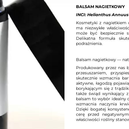
BALSAM NAGIETKOWY
INCI: Helianthus Annuus 
Kosmetyki z nagietkiem o
ma niezwykłe właściwośc
może być bezpiecznie s
Delikatna formuła skut
podrażnienia.
Balsam nagietkowy — nat
Produkowany przez nas b
przesuszaniem, przyspie
skutecznie wzmacnia bari
aktywne, łagodzą pojawia
borykającym się z trądzi
także świąd wynikający 
balsam to wybór idealny 
wzmacnia naczynia krwi
Dzięki bogatej konsysten
cerę przed negatywnym
właściwości rośliny stano