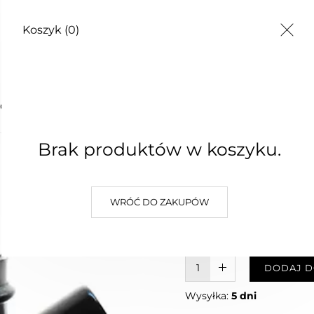
Koszyk
(0)
TY
AGIETKOWY
Brak produktów w koszyku.
BALSAM
36,00 zł
WRÓĆ DO ZAKUPÓW
Najniższa cena z 30 dni: 36,00 z
W KOSZYKU :)
DODAJ D
Wysyłka:
5 dni