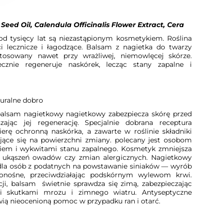
Seed Oil, Calendula Officinalis Flower Extract, Cera
d tysięcy lat są niezastąpionym kosmetykiem. Roślina
i lecznicze i łagodzące. Balsam z nagietka do twarzy
tosowany nawet przy wrażliwej, niemowlęcej skórze.
ecznie regeneruje naskórek, lecząc stany zapalne i
uralne dobro
alsam nagietkowy nagietkowy zabezpiecza skórę przed
szając jej regenerację. Specjalnie dobrana receptura
erę ochronną naskórka, a zawarte w roślinie składniki
jące się na powierzchni zmiany. polecany jest osobom
kiem i wykwitami stanu zapalnego. Kosmetyk zmniejsza
z ukąszeń owadów czy zmian alergicznych. Nagietkowy
dla osób z podatnych na powstawanie siniaków — wyrób
onośne, przeciwdziałając podskórnym wylewom krwi.
cji, balsam świetnie sprawdza się zimą, zabezpieczając
i skutkami mrozu i zimnego wiatru. Antyseptyczne
wią nieocenioną pomoc w przypadku ran i otarć.