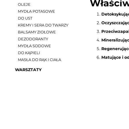
Właściw
OLEJE
MYDŁA POTASOWE
Detoksykują
DO UST
Oczyszczając
KREMY I SERA DO TWARZY
Przeciwzapal
BALSAMY ZIOŁOWE
DEZODORANTY
Mineralizują
MYDŁA SODOWE
Regenerując
DO KĄPIELI
Matujące i o
MASŁA DO RĄK I CIAŁA
WARSZTATY