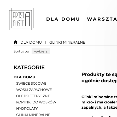
DLA DOMU
WARSZTA
DLA DOMU
GLINKI MINERALNE
Sortuj po
wybierz
KATEGORIE
Produkty te s
DLA DOMU
ogólnie dostęp
ŚWIECE SOJOWE
WOSKI ZAPACHOWE
OLEJKI ETERYCZNE
Glinki mineralne 
mikro- i makroele
KOMINKI DO WOSKÓW
zapalnych, a takż
HYDROLATY
GLINKI MINERALNE