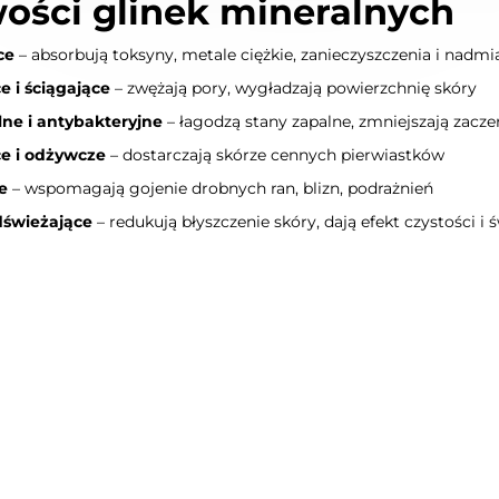
ości glinek mineralnych
ce
– absorbują toksyny, metale ciężkie, zanieczyszczenia i nadm
e i ściągające
– zwężają pory, wygładzają powierzchnię skóry
ne i antybakteryjne
– łagodzą stany zapalne, zmniejszają zacze
ce i odżywcze
– dostarczają skórze cennych pierwiastków
e
– wspomagają gojenie drobnych ran, blizn, podrażnień
dświeżające
– redukują błyszczenie skóry, dają efekt czystości i 
Bestseller