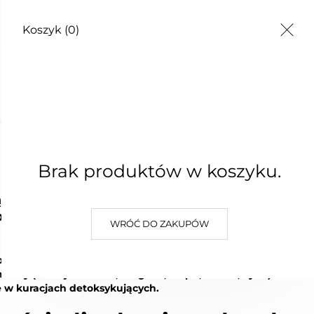
Koszyk
(0)
TY
Brak produktów w koszyku.
ą surowcem kosmetycznym, nie kosmetyk. Zawa
nych informacji dostępnych w internecie oraz l
WRÓĆ DO ZAKUPÓW
to naturalne, sproszkowane minerały ilaste powstałe w wyniku
menty (takie jak krzem, magnez, wapń, żelazo, cynk) i od wi
e w kuracjach detoksykujących.