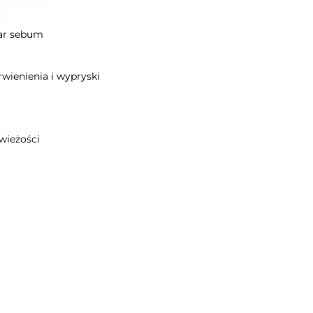
iar sebum
rwienienia i wypryski
świeżości
Bestseller