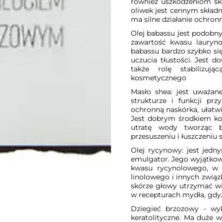
również uszkodzeniom s
oliwek jest cennym składni
ma silne działanie ochronn
Olej babassu jest podobn
zawartość kwasu laurynow
babassu bardzo szybko się
uczucia tłustości. Jest 
także rolę stabilizuj
kosmetycznego
Masło shea: jest uważane
strukturze i funkcji pr
ochronną naskórka, ułatwi
Jest dobrym środkiem ko
utratę wody tworząc b
przesuszeniu i łuszczeniu 
Olej rycynowy: jest jedn
emulgator. Jego wyjątkowo
kwasu rycynolowego, w p
linolowego i innych zwią
skórze głowy utrzymać wi
w recepturach mydła, gdyż 
Dziegieć brzozowy - wyk
keratolityczne. Ma duże w