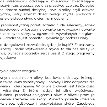
da właściwości odkażające, miejscowo znieczulające,
sożytnicze, wysuszające oraz przeciwgrzybicze. Dziegieć
a drodze suchej destylacji tzw. pirolizy czyli drewna
tyczny, ostry aromat dziegciowego mydła pochodzi z
sie oleistego płynu o ciemnym odcieniu.
y problematycznej potrafi zdziałać cuda, zalecamy jednak
gciowego w kostce na otwarte rany, wrzody i otwarte
ch zapalnych skóry, w egzemach wywołanych alergiami
 Odradzane jest ponadto używanie go podczas ciąży.
 dziegciowe i rozważacie, gdzie je kupić? Zapraszamy
Prostej Kostki! Wytwarzanie mydeł to dla nas nie tylko
iwa, płynąca z potrzeby serca pasja! Dlatego pragniemy
yjątkowe.
mydło oprócz dziegciu?
ównym składnikiem oliwy jest kwas oleinowy, którego
ra także kwas palmitynowy, linolowy i inne odżywcze dla
walen i oleuropeinę. W oliwie z oliwek jest także dużo
 witamina E, które nadają jej silne właściwości
działaniu przeciwutleniającemu oliwa z oliwek promuje
alnia starzenie się skóry. Ponadto posiada działanie
pokajające, odżywcze i odświeżające skórę. Zapobiega