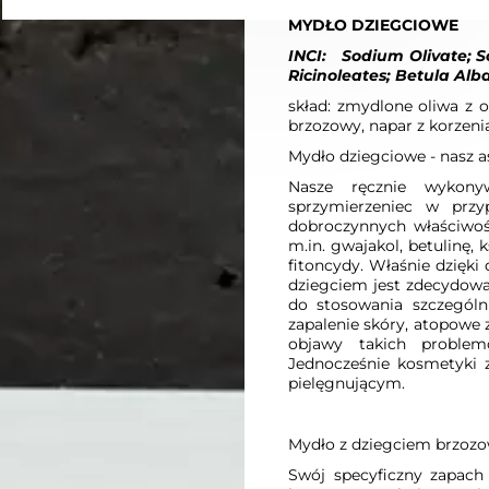
MYDŁO DZIEGCIOWE
INCI:
Sodium Olivate; 
Ricinoleates; Betula Alba
skład: zmydlone oliwa z o
brzozowy, napar z korzeni
Mydło dziegciowe - nasz a
Nasze ręcznie wykon
sprzymierzeniec w przy
dobroczynnych właściwośc
m.in. gwajakol, betulinę, 
fitoncydy. Właśnie dzięki
dziegciem jest zdecydowa
do stosowania szczególn
zapalenie skóry, atopowe z
objawy takich problemó
Jednocześnie kosmetyki
pielęgnującym.
Mydło z dziegciem brzoz
Swój specyficzny zapach