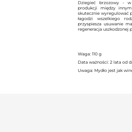
Dziegieć brzozowy - w
produkcji między inny
skutecznie wyregulować p
łagodzi wszelkiego rod
przyspiesza usuwanie mar
regeneracja uszkodzonej p
Waga: 110 g
Data ważności: 2 lata od d
Uwaga: Mydło jest jak win