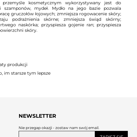
 przemyśle kosmetycznym wykorzystywany jest do
mi szamponów, mydeł. Mydło na jego bazie pozwala
racę gruczołów łojowych; zmniejsza rogowacenie skóry;
zaju podrażnienia skórne; zmniejsza świąd skórny;
twego naskórka; przyspiesza gojenie ran; przyspiesza
owierzchni skóry.
aty produkcji
o, im starsze tym lepsze
NEWSLETTER
Nie przegap okazji - zostaw nam swój email.