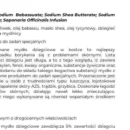
Sodium
Babassuate; Sodium Shea Butterate; Sodium
; Saponaria Officinalis Infusion
liwek, olej babassu, masło shea, olej rycynowy, dziegieć
a mydlnicy
s do zadań specjalnych
ywane mydło dziegciowe w kostce to najlepszy
padku borykania się z problemami skórnymi. Lista
i dziegciu jest długa, a to z tego względu, iż zawiera
ksylen, fenol, kwasy organiczne, substancje żywiczne oraz
 dodaniu do składu takiego bogactwa substancji mydło z
nie produktem do zadań specjalnych. Przeznaczone jest
ie u osób z trudnościami typu: łuszczyca, łojotokowe
apalenie skóry AZS, trądzik, grzybica. Doskonale łagodzi
w skórnych, działając nawet lekko znieczulająco.
 z niego wykonywane są również wspaniałym środkiem
owym o drogocennych właściwościach
 mydło dziegciowe zawdzięcza 5% zawartości dziegciu