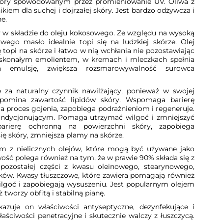
kóry spowodowanym przez promieniowanie UV. Oliwa z
kiem dla suchej i dojrzałej skóry. Jest bardzo odżywcza i
e.
y w składzie do oleju kokosowego. Ze względu na wysoką
ego masło idealnie topi się na ludzkiej skórze. Olej
 topi na skórze i łatwo w nią wchłania nie pozostawiając
doskonałym emolientem, w kremach i mleczkach spełnia
ącą emulsję, zwiększa rozsmarowywalność surowca
 za naturalny czynnik nawilżający, ponieważ w swojej
zypomina zawartość lipidów skóry. Wspomaga barierę
a proces gojenia, zapobiega podrażnieniom i regeneruje.
ndycjonującym. Pomaga utrzymać wilgoć i zmniejszyć
arierę ochronną na powierzchni skóry, zapobiega
się skóry, zmniejsza plamy na skórze.
ym z nielicznych olejów, które mogą być używane jako
ść polega również na tym, że w prawie 90% składa się z
ozostałej części z kwasu oleinowego, stearynowego,
zków. Kwasy tłuszczowe, które zawiera pomagają również
lgoć i zapobiegają wysuszeniu. Jest popularnym olejem
tworzy obfitą i stabilną pianę.
azuje on właściwości antyseptyczne, dezynfekujące i
łaściwości penetracyjne i skutecznie walczy z łuszczycą.