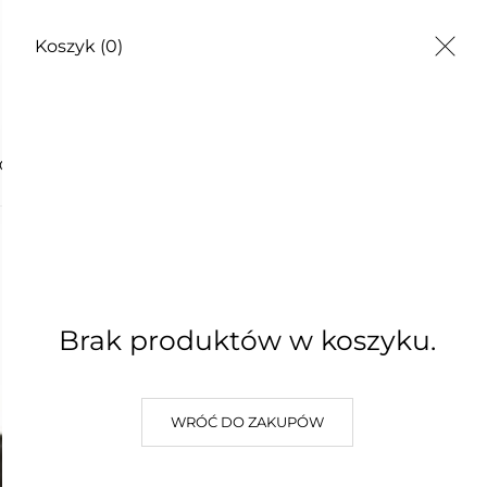
Koszyk
(0)
TY
GCIOWE
MYDŁO 
25,00 zł
Brak produktów w koszyku.
Najniższa cena z 30 dni: 25,00 z
W KOSZYKU :)
DODAJ D
WRÓĆ DO ZAKUPÓW
Wysyłka:
5 dni