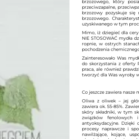
brzozowego, który posia
przeciwzapalne, przeciwpa
brzozowy pozyskuje się n
brzozowego. Charakterys
uzyskiwanego w tym proce
Mimo, iż dziegieć dla cer
NIE STOSOWAĆ mydła dzie
ropnie, w ostrych stana
pochodzenia chemicznego.
Zainteresowało Was mydło
do skorzystania z oferty 
praca, ale również prawdz
tworzyć dla Was wyroby w
Co jeszcze zawiera nasze 
Oliwa z oliwek – jej gł
zawiera ok. 55-85%. Zawie
skóry składniki, w tym sk
związków fenolowych i
antyoksydacyjne. Dzięki 
procesy naprawcze i spow
nawilżające, kojące, us